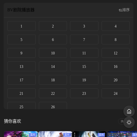
在外婆家，她已经开始在那里整理遗物了。羽依里帮忙整理着充满着外婆回忆的
遗物时，也逐渐适应了初来乍到时让他无所适从的“岛上的生活”。 在都市生活中
BV剧院
播放器
排序
无法体会到的，与大自然的邂逅。这样的岛上生活，能让他想起曾经遗忘的，值
得怀念的点点滴滴。 与眺望着大海的少女相遇。 与迫寻奇幻蝴蝶的少女相遇。
1
2
3
4
与寻找回亿和海盗船的少女相遇。 与住在宁静灯塔的少女相遇。 在岛上结识了
新伙伴——曾经想着，如果这个暑假永远不会结束就好了。
5
6
7
8
9
10
11
12
13
14
15
16
17
18
19
20
21
22
23
24
25
26
猜你喜欢
换一换
蓝光
蓝光
蓝光
蓝