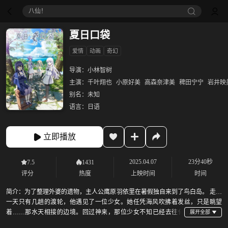
八仙！
夏日口袋
爱情
动画
奇幻
导演：
小林智树
主演：
千叶翔也
小原好美
高森奈津美
稗田宁宁
岩井映
别名：
未知
语言：
日语
立即播放
2025.04.07
23分40秒
7.5
1431
评分
热度
上映时间
时间
简介：
为了整理外婆的遗物，主人公鹰原羽依里在暑假独自来到了鸟白岛。 走下
一天只有几趟的渡轮，他遇见了一位少女。她任凭海风吹拂着发丝，只是眺望
着……那水天相接的边境。回过神来，那位少女不知已经去往何
方。羽依里似乎有些怅然若失，但他还是向外婆家走去。 有一位羽依里的小姨住