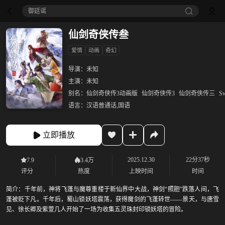
御廷谣‎
仙剑奇侠传叁
爱情
动画
奇幻
导演：
未知
主演：
未知
别名：
仙剑奇侠传3动画版
仙剑奇侠传3
仙剑奇侠传三
Sw
语言：
汉语普通话,国语
立即播放
2025.12.30
22分37秒
7.9
3.4万
评分
热度
上映时间
时间
简介：
千年前，神将飞蓬与魔尊重楼于新仙界中大战，神剑“照胆”跌落人间，飞
蓬被贬下凡。千年后，蜀山锁妖塔震荡，获得魔剑的飞蓬转世——景天，与唐雪
见、徐长卿及紫萱几人开始了一场为收集五灵珠封印锁妖塔的冒险。