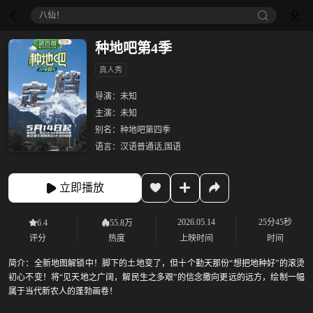
八仙！
种地吧第4季
真人秀
导演：
未知
主演：
未知
别名：
种地吧第四季
语言：
汉语普通话,国语
立即播放
2026.05.14
25分45秒
6.4
55.8万
评分
热度
上映时间
时间
简介：
全新地图解锁中！脚下的土地变了，但十个勤天那份“想把地种好”的滚烫
初心不变！将“见天地之广阔，解民生之多艰”的信念撒向更远的远方，绘制一幅
属于当代新农人的蓬勃画卷！