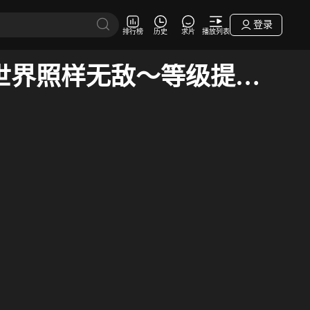
登录
排行榜
历史
求片
播放列表
在异世界获得超强能力的我，在现实世界照样无敌～等级提升改变人生命运～ SP