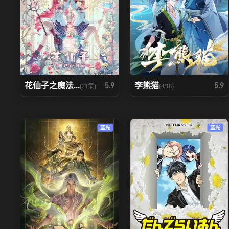
花仙子之魔法...
李熊猫
5.9
5.9
(21集)
(4/18)
蓝光
蓝光