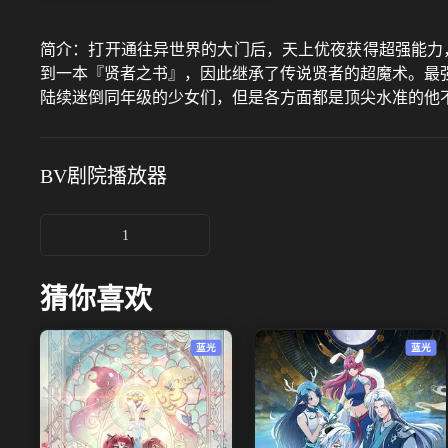
简介：
打开通往异世界的大门后，天上优夜获得超强能力，
到一本『贤者之书』，因此继承了传说贤者的超魔术。最强
陆续迷倒同年级的少女们，但是各方面都是顶尖水准的他不
BV剧院
播放器
1
猜你喜欢
蓝光
蓝光