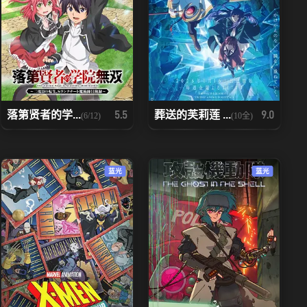
落第贤者的学...
葬送的芙莉莲 ...
5.5
9.0
(6/12)
(10全)
蓝光
蓝光