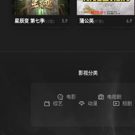
星辰变 第七季
蒲公英
5.9
6.9
(12全)
(07全)
影视分类
电影
电视剧
综艺
动漫
短剧