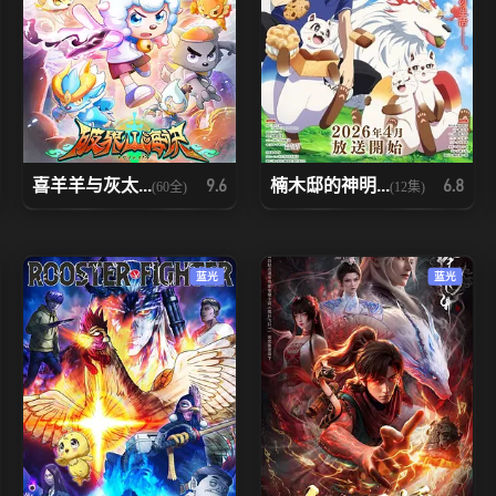
喜羊羊与灰太...
楠木邸的神明...
9.6
6.8
(60全)
(12集)
蓝光
蓝光