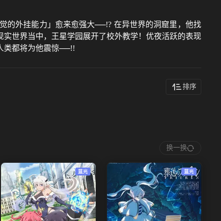
的外挂能力」愈来愈强大──!? 在异世界的洞窟里，他找
 现实世界当中，王星学园展开了校外教学！优夜活跃的表现
都将为他震惊──!!
排序
换一换
蓝光
蓝光