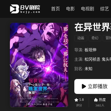
首页
电影
电视剧
综艺
动画
奇幻
冒
导演:
板垣伸
主演:
松冈祯丞
鬼头
别名:
未知
立即播放
5.8
热度
评分
3461
人