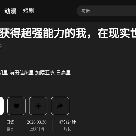
动漫
短剧
险
明里
前田佳织里
加隈亚衣
日高里
日语
2026.03.30
47分24秒
语言
上映时间
片长