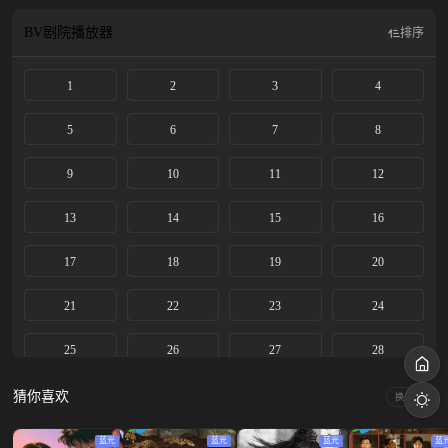
功赫赫的铁血将军，两人于战场重逢，携手共筑拨云见日求真相。
BV剧院
播放器
排序
1
2
3
4
5
6
7
8
9
10
11
12
13
14
15
16
17
18
19
20
21
22
23
24
25
26
27
28
29
30
31
32
猜你喜欢
换一换
33
34
35
36
蓝光
蓝光
蓝光
蓝