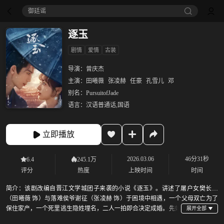
御廷谣‎
逐玉
剧情
爱情
古装
导演：
曾庆杰
主演：
田曦薇
张凌赫
任豪
孔雪儿
邓
别名：
PursuitofJade
语言：
汉语普通话,国语
立即播放
2026.03.06
46分31秒
6.4
245.1万
评分
热度
上映时间
时间
简介：
该剧改编自晋江文学城团子来袭的小说《逐玉》。讲述了屠户女樊长玉
（田曦薇 饰）与落难侯爷谢征（张凌赫 饰）于困境中相遇，一个父母双亡为了
保住家产，一个死里逃生隐姓埋名，二人一拍即合决定成婚。先婚
后爱日渐生情，后因战乱被迫分开，樊长玉最终拿着杀猪刀上战场，谢征实是战