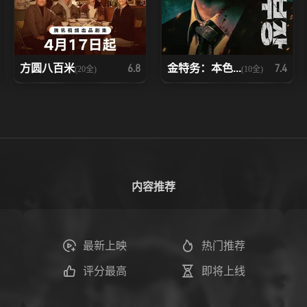
方圆八百米
金特务：本色...
6.8
7.4
(20全)
(10全)
内容推荐
最新上映
热门推荐
评分最高
即将上线