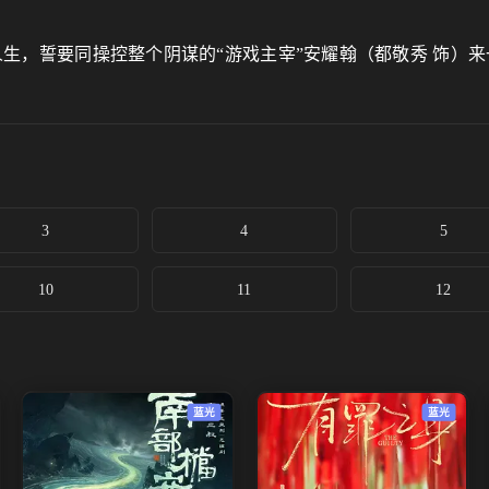
生，誓要同操控整个阴谋的“游戏主宰”安耀翰（都敬秀 饰）来一
3
4
5
10
11
12
蓝光
蓝光