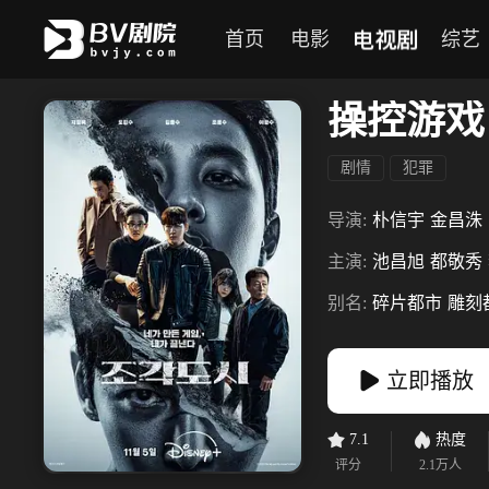
电视剧
首页
电影
综艺
操控游戏
剧情
犯罪
导演:
朴信宇
金昌洙
主演:
池昌旭
都敬秀
别名:
碎片都市
雕刻
立即播放
7.1
热度
评分
2.1万
人