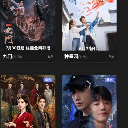
九门
种墨园
6.9
9.6
(21/30)
(34全)
蓝光
蓝光