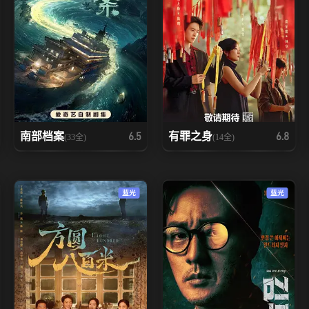
南部档案
有罪之身
6.5
6.8
(33全)
(14全)
蓝光
蓝光