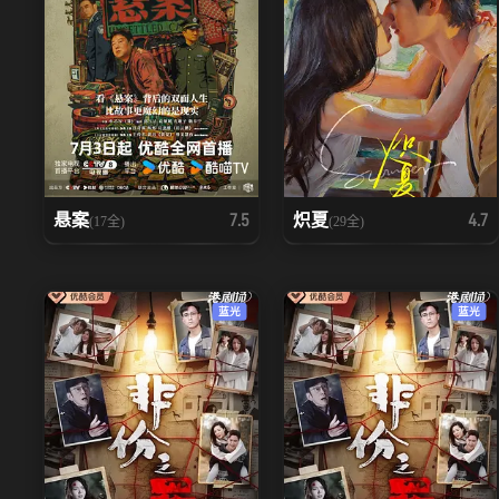
悬案
炽夏
7.5
4.7
(17全)
(29全)
蓝光
蓝光