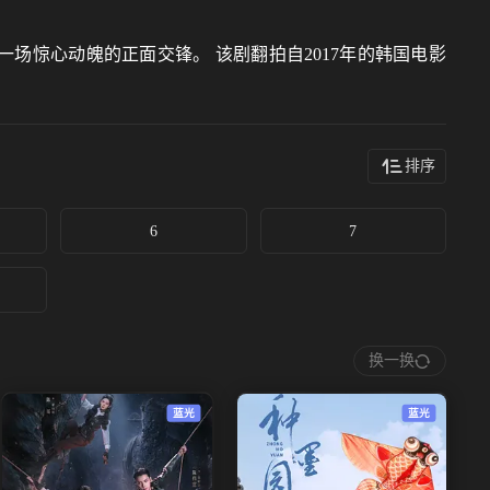
场惊心动魄的正面交锋。 该剧翻拍自2017年的韩国电影
排序
6
7
换一换
蓝光
蓝光