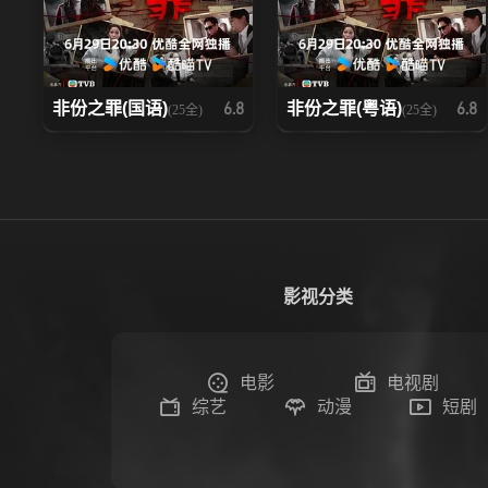
非份之罪(国语)
非份之罪(粤语)
6.8
6.8
(25全)
(25全)
影视分类
电影
电视剧
综艺
动漫
短剧