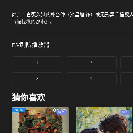
简介：
含冤入狱的朴台仲（池昌旭 饰）被无形黑手摧毁人
《被操纵的都市》。
BV剧院
播放器
1
2
8
9
猜你喜欢
蓝光
蓝光