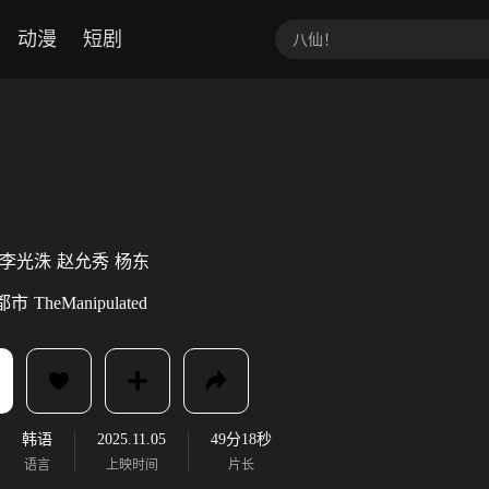
动漫
短剧
李光洙
赵允秀
杨东
都市
TheManipulated
韩语
2025.11.05
49分18秒
语言
上映时间
片长