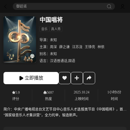
御廷谣‎
中国唱将
音乐
真人秀
导演：
未知
主演：
周深
薛之谦
汪苏泷
王铮亮
林依
别名：
未知
语言：
汉语普通话,国语
立即播放
2025.10.24
1小时6分
5.9
5697
评分
热度
上映时间
时间
简介：
中央广播电视总台文艺节目中心音乐人才选拔类节目《中国唱将》，首创
“国家级音乐人才集训营”，全力托举，锻造新声。