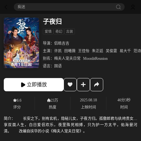
痴迷
子夜归
爱情
奇幻
古装
导演：
侣皓吉吉
主演：
许凯
田曦薇
王佳怡
朱正廷
吴俊霆
易大千
范诗
别名：
梅夫人宠夫日常
MoonlitReunion
语言：
国语
立即播放
2025.08.18
46分3秒
6.6
23万
评分
热度
上映时间
时间
简介：
长安之下，别有玄机，隐秘儿女，子夜方归。孤傲郎君与纨绔贵女纵
享双面人生，白日爱侣欢乐，夜里殊死相搏，只为护一方太平，佑海晏河
清。 改编自扶华的小说《梅夫人宠夫日常》。